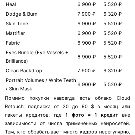
Heal
6 900 ₽
5 520 ₽
Dodge & Burn
7 900 ₽
6 320 ₽
Skin Tone
6 900 ₽
5 520 ₽
Mattifier
6 900 ₽
5 520 ₽
Fabric
6 900 ₽
5 520 ₽
Eyes Bundle (Eye Vessels +
6 900 ₽
5 520 ₽
Brilliance)
Clean Backdrop
7 900 ₽
6 320 ₽
Portrait Volumes / White Teeth
6 900 ₽
5 520 ₽
/ Skin Mask
Помимо покупки навсегда есть облако Cloud
Retouch: подписка от 20 до 90 $ в месяц или
пакеты кредитов, где
1 фото = 1 кредит
вне
зависимости от числа применённых нейросетей.
Тем, кто обрабатывает много кадров нерегулярно,