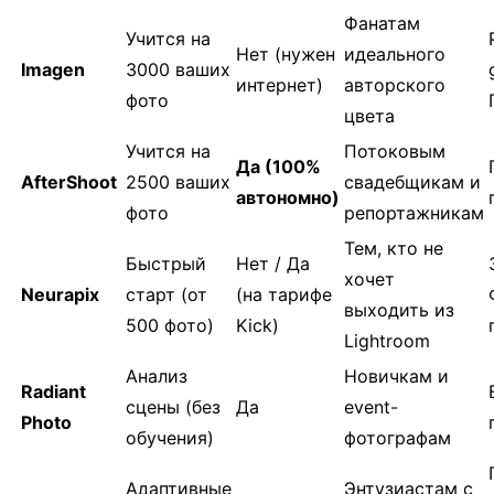
Фанатам
Учится на
Нет (нужен
идеального
Imagen
3000 ваших
интернет)
авторского
фото
цвета
Учится на
Потоковым
Да (100%
AfterShoot
2500 ваших
свадебщикам и
автономно)
фото
репортажникам
Тем, кто не
Быстрый
Нет / Да
хочет
Neurapix
старт (от
(на тарифе
выходить из
500 фото)
Kick)
Lightroom
Анализ
Новичкам и
Radiant
сцены (без
Да
event-
Photo
обучения)
фотографам
Адаптивные
Энтузиастам с